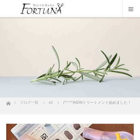
data macau
situs toto
pmtoto
pm toto
pmtoto
hk lotto
pmtoto
pmtoto
ホーム
ブログ一覧
all
(*^-^*)NEWトリートメント始めました！